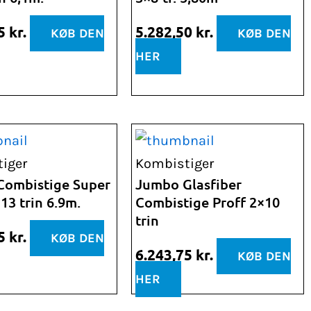
75
kr.
5.282,50
kr.
KØB DEN
KØB DEN
HER
iger
Kombistiger
Combistige Super
Jumbo Glasfiber
13 trin 6.9m.
Combistige Proff 2×10
trin
75
kr.
KØB DEN
6.243,75
kr.
KØB DEN
HER