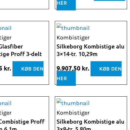
HER
iger
Kombistiger
lasfiber
Silkeborg Kombistige alu
ige Proff 3-delt
3×14-tr. 10,29m
75
kr.
9.907,50
kr.
KØB DEN
KØB DEN
HER
iger
Kombistiger
ombistige Proff
Silkeborg Kombistige alu
n 6,1m.
3×8-tr. 5,80m