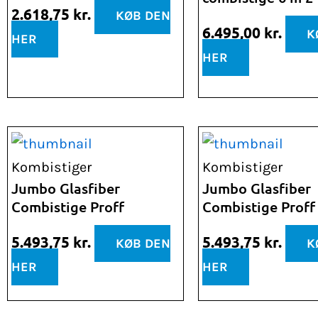
2.618,75
kr.
KØB DEN
6.495,00
kr.
K
HER
HER
Kombistiger
Kombistiger
Jumbo Glasfiber
Jumbo Glasfiber
Combistige Proff
Combistige Proff 
5.493,75
kr.
5.493,75
kr.
KØB DEN
K
HER
HER