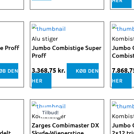
HER
Alu stiger
Kombist
e Proff
Jumbo Combistige Super
Jumbo G
Proff
Combist
3.368,75
kr.
7.868,
ØB DEN
KØB DEN
HER
HER
Den
Den
Tilbud!
oprindelige
aktuelle
Kombistiger
Kombist
pris
pris
Zarges Combimaster DX
Jumbo C
delt
Skyde-Wienerstige
2×12 tri
var:
er: