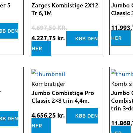
pris
pris
er 5
Zarges Kombistige 2X12
Jumbo 
Tr 6,1M
Classic 
var:
er:
,75 kr..
4.697,50 kr..
4.227,75 kr..
4.697,50
KR.
11.993
ØB DEN
4.227,75
kr.
HER
KØB DEN
HER
lle
Kombistiger
Kombist
V
Jumbo Combistige Pro
Jumbo G
Classic 2×8 trin 4,4m.
Combist
trin 3-d
,25 kr..
4.656,25
kr.
KØB DEN
ØB DEN
11.868
HER