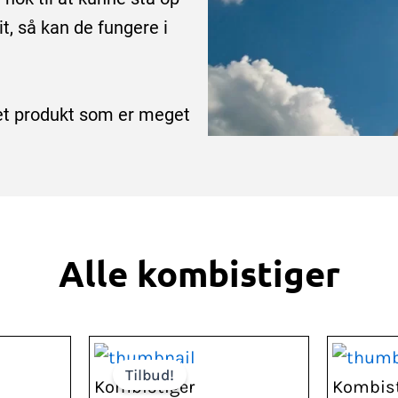
it, så kan de fungere i
e et produkt som er meget
Alle kombistiger
Den
Den
Tilbud!
lle
oprindelige
aktuelle
Kombistiger
Kombist