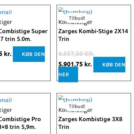
Den
Den
Tilbud!
oprindelige
aktuelle
iger
Kombistiger
pris
pris
Combistige Super
Zarges Kombi-Stige 2X14
7 trin 5.0m.
Trin
var:
er:
6.557,50 kr..
5.901,75 kr..
75
kr.
6.557,50
KR.
KØB DEN
5.901,75
kr.
KØB DEN
HER
Den
Den
Tilbud!
oprindelige
aktuelle
iger
Kombistiger
pris
pris
Combistige Pro
Zarges Kombistige 3X8
3×8 trin 5,9m.
Trin
var:
er: