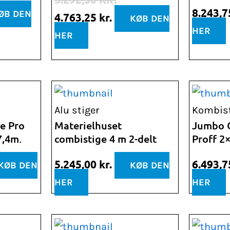
5.292,50 kr..
4.763,25 kr..
8.243,
ØB DEN
4.763,25
kr.
KØB DEN
HER
HER
Alu stiger
Kombist
e Pro
Materielhuset
Jumbo 
7,4m.
combistige 4 m 2-delt
Proff 2×
5.245,00
kr.
6.493,
KØB DEN
KØB DEN
HER
HER