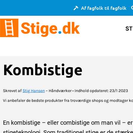
Gå
Af fagfolk til fagfolk
til
indholdet
ST
Kombistige
Skrevet af
Stig Hansen
– Håndværker • Indhold opdateret: 23/1 2023
Vi anbefaler de bedste produkter fra troværdige shops og modtager k
En kombistige – eller combistige om man vil – er
stigeteknologi. Som traditionel stige er de stærke