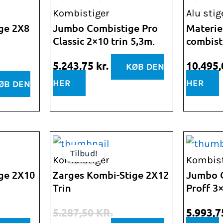
lle
Kombistiger
Alu stig
ge 2X8
Jumbo Combistige Pro
Materie
Classic 2×10 trin 5,3m.
combist
,88 kr..
5.243,75
kr.
10.495
KØB DEN
HER
HER
ØB DEN
Den
Den
Tilbud!
lle
oprindelige
aktuelle
Kombistiger
Kombist
pris
pris
ge 2X10
Zarges Kombi-Stige 2X12
Jumbo 
Trin
Proff 3×
var:
er:
,00 kr..
5.287,50 kr..
4.758,75 kr..
5.287,50
KR.
5.993,