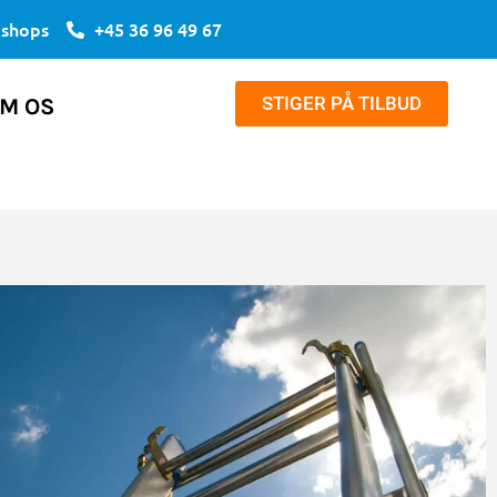
bshops
+45 36 96 49 67
STIGER PÅ TILBUD
M OS