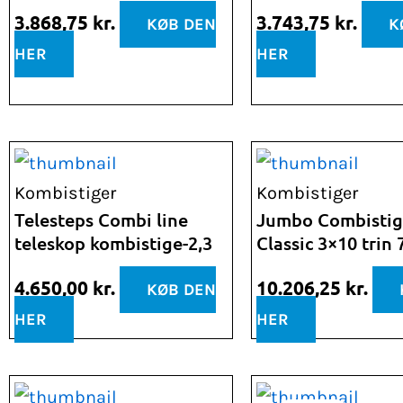
3.868,75
kr.
3.743,75
kr.
KØB DEN
K
HER
HER
Kombistiger
Kombistiger
Telesteps Combi line
Jumbo Combistig
teleskop kombistige-2,3
Classic 3×10 trin 
4.650,00
kr.
10.206,25
kr.
KØB DEN
HER
HER
Den
Den