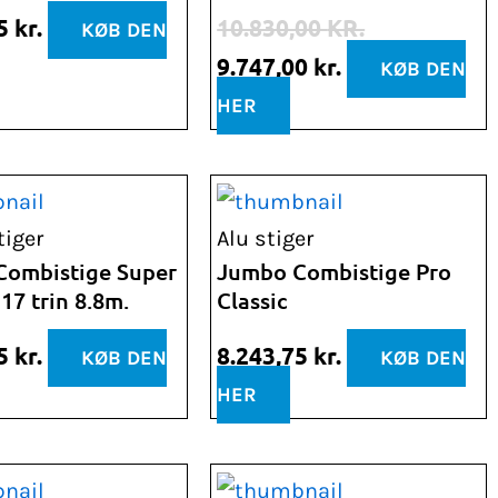
10.830,00 kr..
9.747,00 kr..
75
kr.
10.830,00
KR.
KØB DEN
9.747,00
kr.
KØB DEN
HER
iger
Alu stiger
Combistige Super
Jumbo Combistige Pro
17 trin 8.8m.
Classic
75
kr.
8.243,75
kr.
KØB DEN
KØB DEN
HER