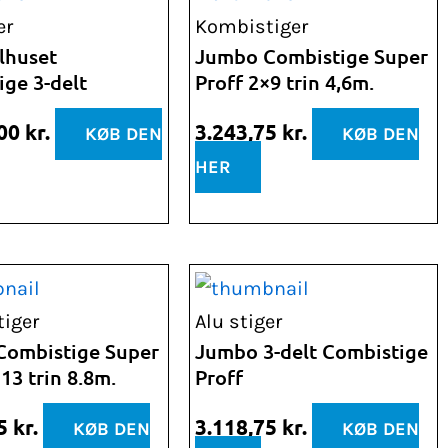
er
Kombistiger
lhuset
Jumbo Combistige Super
ige 3-delt
Proff 2×9 trin 4,6m.
,00
kr.
3.243,75
kr.
KØB DEN
KØB DEN
HER
iger
Alu stiger
Combistige Super
Jumbo 3-delt Combistige
13 trin 8.8m.
Proff
75
kr.
3.118,75
kr.
KØB DEN
KØB DEN