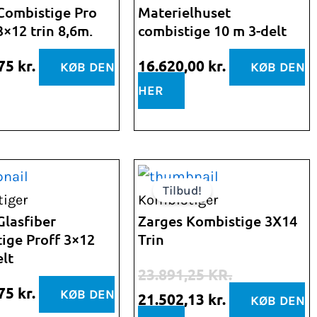
Combistige Pro
Materielhuset
3×12 trin 8,6m.
combistige 10 m 3-delt
,75
kr.
16.620,00
kr.
KØB DEN
KØB DEN
HER
Den
Den
Tilbud!
oprindelige
aktuelle
iger
Kombistiger
pris
pris
lasfiber
Zarges Kombistige 3X14
ige Proff 3×12
Trin
var:
er:
elt
23.891,25 kr..
21.502,13 kr..
23.891,25
KR.
,75
kr.
KØB DEN
21.502,13
kr.
KØB DEN