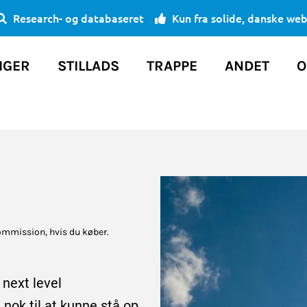
Research- og databaseret
Kun fra solide, danske we
IGER
STILLADS
TRAPPE
ANDET
O
ommission, hvis du køber.
 next level
 nok til at kunne stå op