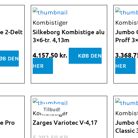
lle
Kombistiger
Kombist
e 2-Delt
Silkeborg Kombistige alu
Jumbo 
3×6-tr. 4,13m
Proff 3×
,88 kr..
4.157,50
kr.
3.368,
KØB DEN
ØB DEN
HER
HER
Den
Den
Tilbud!
oprindelige
aktuelle
Kombistiger
Kombist
pris
pris
e Pro
Zarges Variotec V-4,17
Jumbo 
Classic 
var:
er:
5.292,50
KR.