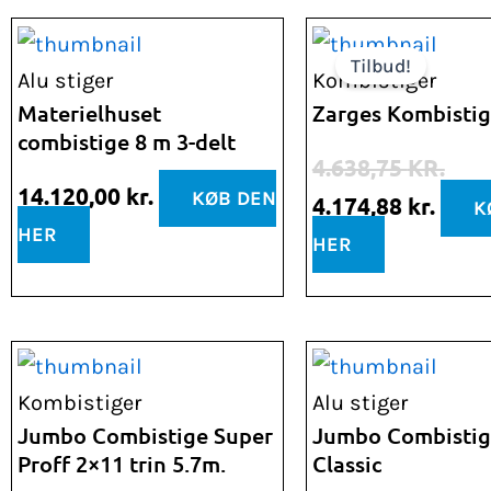
Den
Den
Tilbud!
oprindelige
aktue
Alu stiger
Kombistiger
pris
pris
Materielhuset
Zarges Kombistig
combistige 8 m 3-delt
var:
er:
4.638,75
KR.
4.638,75 kr..
4.174
14.120,00
kr.
KØB DEN
4.174,88
kr.
K
HER
HER
Kombistiger
Alu stiger
Jumbo Combistige Super
Jumbo Combistig
Proff 2×11 trin 5.7m.
Classic