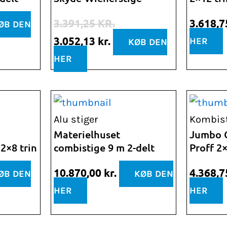
3.391,25 kr..
3.052,13 kr..
3.391,25
KR.
3.618,
ØB DEN
3.052,13
kr.
HER
KØB DEN
HER
Alu stiger
Kombist
Materielhuset
Jumbo 
2×8 trin
combistige 9 m 2-delt
Proff 2×
10.870,00
kr.
4.368,
ØB DEN
KØB DEN
HER
HER