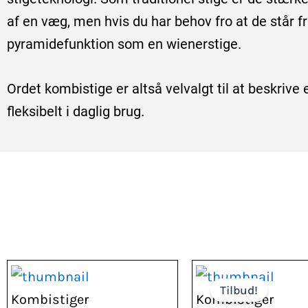
af en væg, men hvis du har behov fro at de står fr
pyramidefunktion som en wienerstige.
Ordet kombistige er altså velvalgt til at beskriv
fleksibelt i daglig brug.
Den
Den
Tilbud!
oprindelige
aktue
Kombistiger
Kombistiger