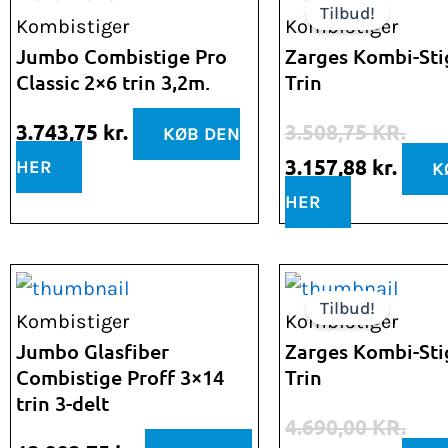
Tilbud!
oprindelige
aktue
Kombistiger
Kombistiger
pris
pris
Jumbo Combistige Pro
Zarges Kombi-Sti
Classic 2×6 trin 3,2m.
Trin
var:
er:
3.508,75 kr..
3.157
3.743,75
kr.
3.508,75
KR.
KØB DEN
3.157,88
kr.
HER
K
HER
Den
Den
Tilbud!
oprindelige
aktue
Kombistiger
Kombistiger
pris
pris
Jumbo Glasfiber
Zarges Kombi-Sti
Combistige Proff 3×14
Trin
var:
er:
trin 3-delt
4.690,00 kr..
4.221
4.690,00
KR.