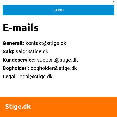
SEND
E-mails
Generelt:
kontakt@stige.dk
Salg:
salg@stige.dk
Kundeservice:
support@stige.dk
Bogholderi:
bogholder@stige.dk
Legal:
legal@stige.dk
Stige.dk