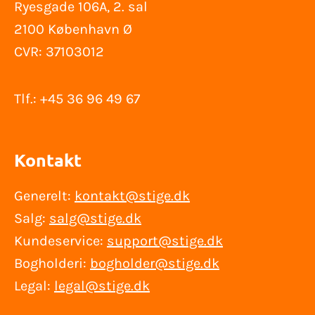
Ryesgade 106A, 2. sal
2100 København Ø
CVR: 37103012
Tlf.: +45 36 96 49 67
Kontakt
Generelt:
kontakt@stige.dk
Salg:
salg@stige.dk
Kundeservice:
support@stige.dk
Bogholderi:
bogholder@stige.dk
Legal:
legal@stige.dk