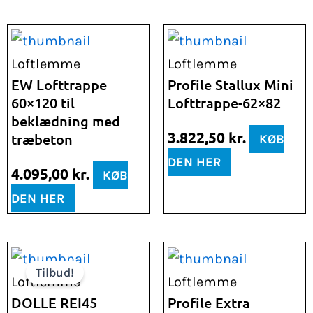
Loftlemme
Loftlemme
EW Lofttrappe
Profile Stallux Mini
60×120 til
Lofttrappe-62×82
beklædning med
3.822,50
kr.
træbeton
KØB
DEN HER
4.095,00
kr.
KØB
DEN HER
Den
Den
Tilbud!
oprindelige
aktuelle
Loftlemme
Loftlemme
pris
pris
DOLLE REI45
Profile Extra