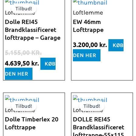
Den
Den
Tilbud!
oprindelige
aktuelle
Loftlemme
Loftlemme
pris
pris
Dolle REI45
EW 46mm
Brandklassificeret
Lofttrappe
var:
er:
lofttrappe – Garage
5.155,00 kr..
4.639,50 kr..
3.200,00
kr.
KØB
5.155,00
KR.
DEN HER
4.639,50
kr.
KØB
DEN HER
Den
Den
Den
Den
Tilbud!
Tilbud!
oprindelige
aktuelle
oprindelige
aktuelle
Loftlemme
Loftlemme
pris
pris
pris
pris
Dolle Timberlex 20
DOLLE REI45
Lofttrappe
Brandklassificeret
var:
er:
var:
er:
lofttrappe-55×115