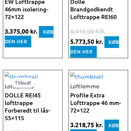
pris
pris
EW Lofttrappe
Dolle
46mm isolering-
Brandgodkendt
var:
er:
72×122
Lofttrappe REI60
6.415,00 kr..
5.773,50 k
3.375,00
kr.
6.415,00
KR.
KØB
5.773,50
kr.
DEN HER
KØB
DEN HER
Den
Den
Tilbud!
oprindelige
aktuelle
Loftlemme
Loftlemme
pris
pris
DOLLE REI45
Profile Extra
lofttrappe
Lofttrappe 46 mm-
var:
er:
Forberedt til lås-
72×122
6.057,00 kr..
5.451,30 kr..
55×115
3.218,75
kr.
KØB