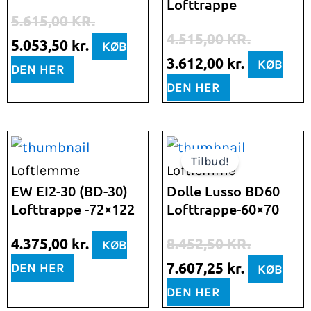
Lofttrappe
5.615,00 kr..
5.053,50 kr..
4.515,00 kr..
3.612,00 k
5.615,00
KR.
4.515,00
KR.
5.053,50
kr.
KØB
3.612,00
kr.
KØB
DEN HER
DEN HER
Den
Den
Tilbud!
oprindelige
aktuelle
Loftlemme
Loftlemme
pris
pris
EW EI2-30 (BD-30)
Dolle Lusso BD60
Lofttrappe -72×122
Lofttrappe-60×70
var:
er:
8.452,50 kr..
7.607,25 k
4.375,00
kr.
8.452,50
KR.
KØB
7.607,25
kr.
DEN HER
KØB
DEN HER