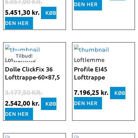
6.057,00
KR.
DEN HER
5.451,30
kr.
KØB
DEN HER
Den
Den
Tilbud!
oprindelige
aktuelle
Loftlemme
Loftlemme
pris
pris
Dolle ClickFix 36
Profile EI45
Lofttrappe-60×87,5
Lofttrappe
var:
er:
3.177,50 kr..
2.542,00 kr..
3.177,50
KR.
7.196,25
kr.
KØB
2.542,00
kr.
DEN HER
KØB
DEN HER