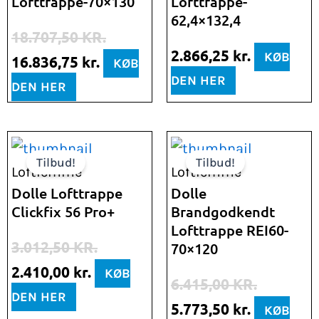
Lofttrappe-70×130
Lofttrappe-
var:
er:
62,4×132,4
18.707,50 kr..
16.836,75 kr..
18.707,50
KR.
2.866,25
kr.
KØB
16.836,75
kr.
KØB
DEN HER
DEN HER
Den
Den
Den
Den
Tilbud!
Tilbud!
oprindelige
aktuelle
oprindelige
aktuelle
Loftlemme
Loftlemme
pris
pris
pris
pris
Dolle Lofttrappe
Dolle
Clickfix 56 Pro+
Brandgodkendt
var:
er:
var:
er:
Lofttrappe REI60-
3.012,50 kr..
2.410,00 kr..
6.415,00 kr..
5.773,50 k
3.012,50
KR.
70×120
2.410,00
kr.
KØB
6.415,00
KR.
DEN HER
5.773,50
kr.
KØB