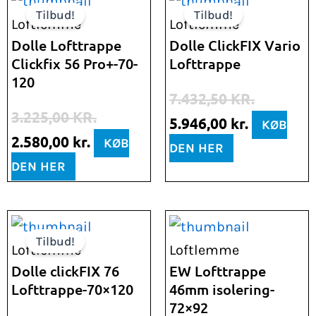
Tilbud!
Tilbud!
oprindelige
aktuelle
oprindelige
aktuelle
Loftlemme
Loftlemme
pris
pris
pris
pris
Dolle Lofttrappe
Dolle ClickFIX Vario
Clickfix 56 Pro+-70-
Lofttrappe
var:
er:
var:
er:
120
3.225,00 kr..
2.580,00 kr..
7.432,50 kr..
5.946,00 k
7.432,50
KR.
3.225,00
KR.
5.946,00
kr.
KØB
2.580,00
kr.
KØB
DEN HER
DEN HER
Den
Den
Tilbud!
oprindelige
aktuelle
Loftlemme
Loftlemme
pris
pris
Dolle clickFIX 76
EW Lofttrappe
Lofttrappe-70×120
46mm isolering-
var:
er:
72×92
2.857,50 kr..
2.286,00 kr..