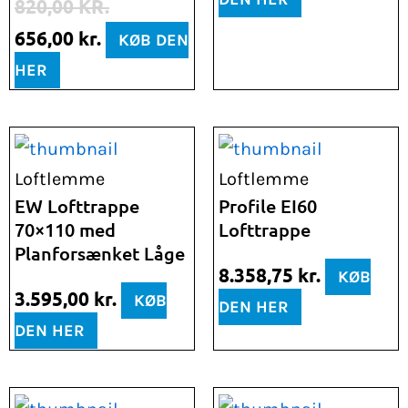
820,00
KR.
656,00
kr.
KØB DEN
HER
Loftlemme
Loftlemme
EW Lofttrappe
Profile EI60
70×110 med
Lofttrappe
Planforsænket Låge
8.358,75
kr.
KØB
3.595,00
kr.
KØB
DEN HER
DEN HER
Den
Den
Den
Den