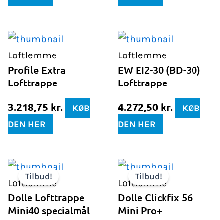
Loftlemme
Loftlemme
Profile Extra
EW EI2-30 (BD-30)
Lofttrappe
Lofttrappe
3.218,75
kr.
4.272,50
kr.
KØB
KØB
DEN HER
DEN HER
Den
Den
Den
Den
Tilbud!
Tilbud!
oprindelige
aktuelle
oprindelige
aktuelle
Loftlemme
Loftlemme
pris
pris
pris
pris
Dolle Lofttrappe
Dolle Clickfix 56
Mini40 specialmål
Mini Pro+
var:
er:
var:
er: