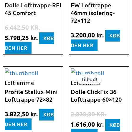
pris
pris
Dolle Lofttrappe REI
EW Lofttrappe
45 Comfort
46mm isolering-
var:
er:
72×112
6.442,50 kr..
5.798,25 kr..
6.442,50
KR.
3.200,00
kr.
KØB
5.798,25
kr.
KØB
DEN HER
DEN HER
Den
Den
Tilbud!
oprindelige
aktuelle
Loftlemme
Loftlemme
pris
pris
Profile Stallux Mini
Dolle ClickFix 36
Lofttrappe-72×82
Lofttrappe-60×120
var:
er:
2.020,00 kr..
1.616,00 k
3.822,50
kr.
2.020,00
KR.
KØB
1.616,00
kr.
DEN HER
KØB