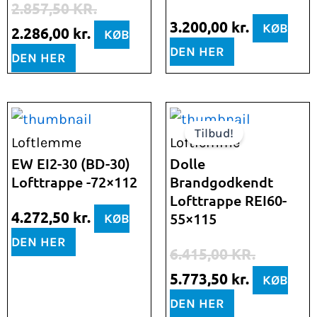
2.857,50
KR.
3.200,00
kr.
KØB
2.286,00
kr.
KØB
DEN HER
DEN HER
Den
Den
Tilbud!
oprindelige
aktuelle
Loftlemme
Loftlemme
pris
pris
EW EI2-30 (BD-30)
Dolle
Lofttrappe -72×112
Brandgodkendt
var:
er:
Lofttrappe REI60-
6.415,00 kr..
5.773,50 k
4.272,50
kr.
55×115
KØB
DEN HER
6.415,00
KR.
5.773,50
kr.
KØB
DEN HER