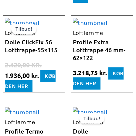
Den
Den
Tilbud!
oprindelige
aktuelle
Loftlemme
Loftlemme
pris
pris
Dolle ClickFix 56
Profile Extra
Lofttrappe-55×115
Lofttrappe 46 mm-
var:
er:
62×122
2.420,00 kr..
1.936,00 kr..
2.420,00
KR.
3.218,75
kr.
KØB
1.936,00
kr.
KØB
DEN HER
DEN HER
Den
Den
Tilbud!
oprindelige
aktuelle
Loftlemme
Loftlemme
pris
pris
Profile Termo
Dolle