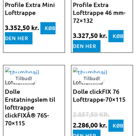
Profile Extra Mini
Profile Extra
Lofttrappe
Lofttrappe 46 mm-
72×132
3.352,50
kr.
KØB
3.327,50
kr.
KØB
DEN HER
DEN HER
Den
Den
Den
Den
Tilbud!
Tilbud!
oprindelige
aktuelle
oprindelige
aktuelle
Loftlemme
Loftlemme
pris
pris
pris
pris
Dolle
Dolle clickFIX 76
Erstatningslem til
Lofttrappe-70×115
var:
er:
var:
er:
lofttrappe
820,00 kr..
656,00 kr..
2.857,50 kr..
2.286,00 k
2.857,50
KR.
clickFIXÂ® 76S-
70×115
2.286,00
kr.
KØB
DEN HER