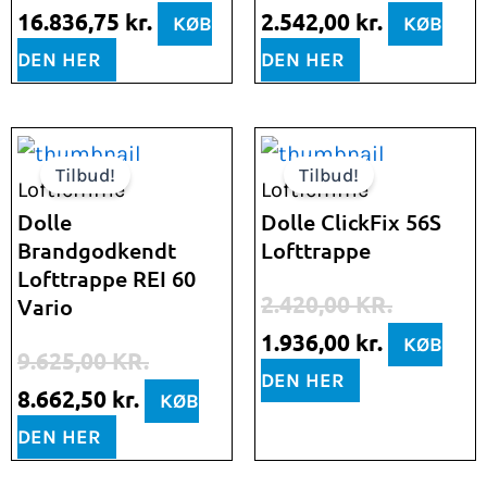
16.836,75
kr.
2.542,00
kr.
KØB
KØB
DEN HER
DEN HER
Den
Den
Den
Den
Tilbud!
Tilbud!
oprindelige
aktuelle
oprindelige
aktuelle
Loftlemme
Loftlemme
pris
pris
pris
pris
Dolle
Dolle ClickFix 56S
Brandgodkendt
Lofttrappe
var:
er:
var:
er:
Lofttrappe REI 60
9.625,00 kr..
8.662,50 kr..
2.420,00 kr..
1.936,00 k
2.420,00
KR.
Vario
1.936,00
kr.
KØB
9.625,00
KR.
DEN HER
8.662,50
kr.
KØB
DEN HER