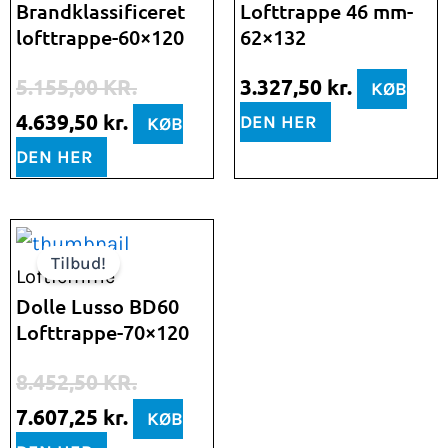
Brandklassificeret
Lofttrappe 46 mm-
var:
er:
lofttrappe-60×120
62×132
5.155,00 kr..
4.639,50 kr..
5.155,00
KR.
3.327,50
kr.
KØB
4.639,50
kr.
DEN HER
KØB
DEN HER
Den
Den
Tilbud!
oprindelige
aktuelle
Loftlemme
pris
pris
Dolle Lusso BD60
Lofttrappe-70×120
var:
er:
8.452,50 kr..
7.607,25 kr..
8.452,50
KR.
7.607,25
kr.
KØB