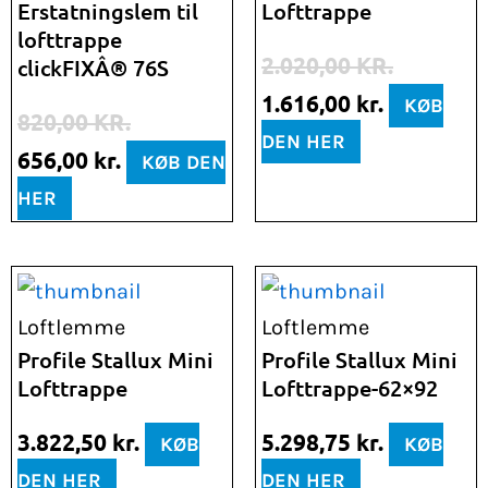
Erstatningslem til
Lofttrappe
var:
er:
var:
er:
lofttrappe
820,00 kr..
656,00 kr..
2.020,00 kr..
1.616,00 k
2.020,00
KR.
clickFIXÂ® 76S
1.616,00
kr.
KØB
820,00
KR.
DEN HER
656,00
kr.
KØB DEN
HER
Loftlemme
Loftlemme
Profile Stallux Mini
Profile Stallux Mini
Lofttrappe
Lofttrappe-62×92
3.822,50
kr.
5.298,75
kr.
KØB
KØB
DEN HER
DEN HER