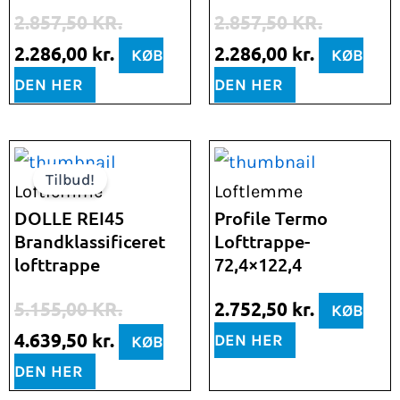
2.857,50 kr..
2.286,00 kr..
2.857,50 kr..
2.286,00 k
2.857,50
KR.
2.857,50
KR.
2.286,00
kr.
2.286,00
kr.
KØB
KØB
DEN HER
DEN HER
Den
Den
Tilbud!
oprindelige
aktuelle
Loftlemme
Loftlemme
pris
pris
DOLLE REI45
Profile Termo
Brandklassificeret
Lofttrappe-
var:
er:
lofttrappe
72,4×122,4
5.155,00 kr..
4.639,50 kr..
5.155,00
KR.
2.752,50
kr.
KØB
4.639,50
kr.
DEN HER
KØB
DEN HER