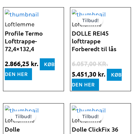
Den
Den
Tilbud!
oprindelige
aktuelle
Loftlemme
Loftlemme
pris
pris
Profile Termo
DOLLE REI45
Lofttrappe-
lofttrappe
var:
er:
72,4×132,4
Forberedt til lås
6.057,00 kr..
5.451,30 k
2.866,25
kr.
6.057,00
KR.
KØB
5.451,30
kr.
DEN HER
KØB
DEN HER
Den
Den
Den
Den
Tilbud!
Tilbud!
oprindelige
aktuelle
oprindelige
aktuelle
Loftlemme
Loftlemme
pris
pris
pris
pris
Dolle
Dolle ClickFix 36