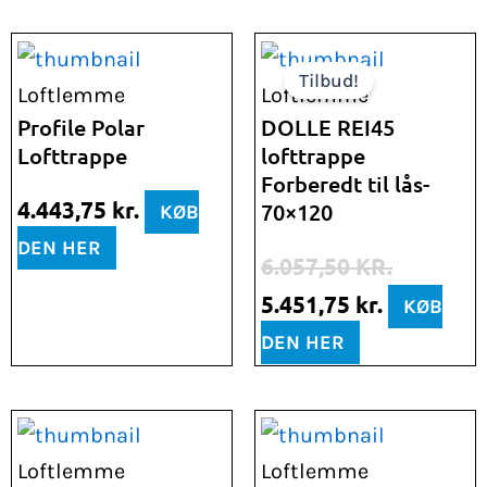
Den
Den
Tilbud!
oprindelige
aktuelle
Loftlemme
Loftlemme
pris
pris
Profile Polar
DOLLE REI45
Lofttrappe
lofttrappe
var:
er:
Forberedt til lås-
6.057,50 kr..
5.451,75 k
4.443,75
kr.
70×120
KØB
DEN HER
6.057,50
KR.
5.451,75
kr.
KØB
DEN HER
Loftlemme
Loftlemme