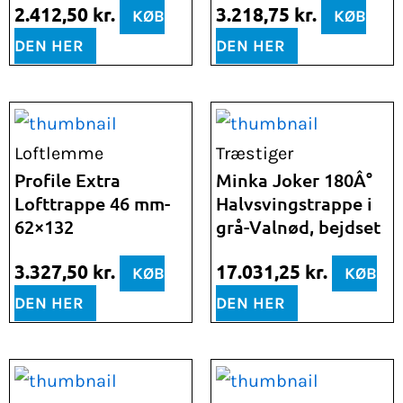
2.412,50
kr.
3.218,75
kr.
KØB
KØB
DEN HER
DEN HER
Loftlemme
Træstiger
Profile Extra
Minka Joker 180Â°
Lofttrappe 46 mm-
Halvsvingstrappe i
62×132
grå-Valnød, bejdset
3.327,50
kr.
17.031,25
kr.
KØB
KØB
DEN HER
DEN HER