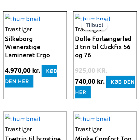
Den
Den
Tilbud!
oprindelige
aktuelle
Træstiger
Træstiger
pris
pris
Silkeborg
Dolle Forlængerled
Wienerstige
3 trin til Clickfix 56
var:
er:
Lamineret Ergo
og 76
925,00 kr..
740,00 kr..
4.970,00
kr.
925,00
KR.
KØB
740,00
kr.
DEN HER
KØB DEN
HER
Træstiger
Træstiger
Trætrin til brostige,
Minka Comfort Top