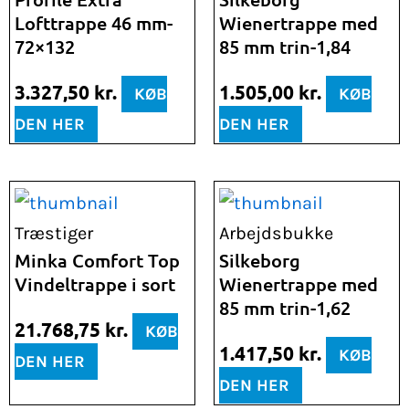
Lofttrappe 46 mm-
Wienertrappe med
72×132
85 mm trin-1,84
3.327,50
kr.
1.505,00
kr.
KØB
KØB
DEN HER
DEN HER
Træstiger
Arbejdsbukke
Minka Comfort Top
Silkeborg
Vindeltrappe i sort
Wienertrappe med
85 mm trin-1,62
21.768,75
kr.
KØB
1.417,50
kr.
KØB
DEN HER
DEN HER