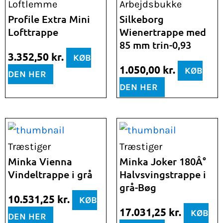
Loftlemme
Arbejdsbukke
Profile Extra Mini
Silkeborg
Lofttrappe
Wienertrappe med
85 mm trin-0,93
3.352,50
kr.
KØB
1.050,00
kr.
KØB
DEN HER
DEN HER
Træstiger
Træstiger
Minka Vienna
Minka Joker 180Â°
Vindeltrappe i grå
Halvsvingstrappe i
grå-Bøg
10.531,25
kr.
KØB
17.031,25
kr.
KØB
DEN HER