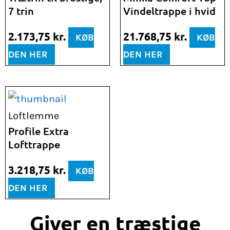
7 trin
Vindeltrappe i hvid
2.173,75
kr.
21.768,75
kr.
KØB
KØB
DEN HER
DEN HER
Loftlemme
Profile Extra
Lofttrappe
3.218,75
kr.
KØB
DEN HER
Giver en træstige