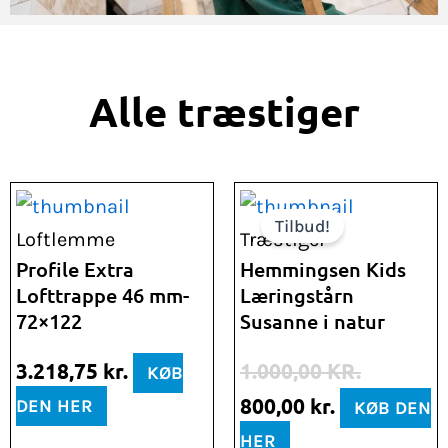
Alle træstiger
Den
Den
Tilbud!
oprindelige
aktuelle
Loftlemme
Træstiger
pris
pris
Profile Extra
Hemmingsen Kids
Lofttrappe 46 mm-
Læringstårn
var:
er:
72×122
Susanne i natur
1.000,00 kr..
800,00 kr..
3.218,75
kr.
1.000,00
KR.
KØB
800,00
kr.
DEN HER
KØB DEN
HER