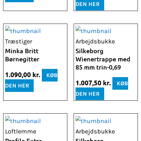
DEN HER
Træstiger
Arbejdsbukke
Minka Britt
Silkeborg
Børnegitter
Wienertrappe med
85 mm trin-0,69
1.090,00
kr.
KØB
1.007,50
kr.
KØB
DEN HER
DEN HER
Loftlemme
Arbejdsbukke
Profile Extra
Silkeborg