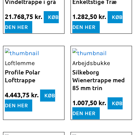
Vindeltrappe i grå
Enkeltstige Træ
21.768,75
kr.
1.282,50
kr.
KØB
KØB
DEN HER
DEN HER
Loftlemme
Arbejdsbukke
Profile Polar
Silkeborg
Lofttrappe
Wienertrappe med
85 mm trin
4.443,75
kr.
KØB
1.007,50
kr.
KØB
DEN HER
DEN HER