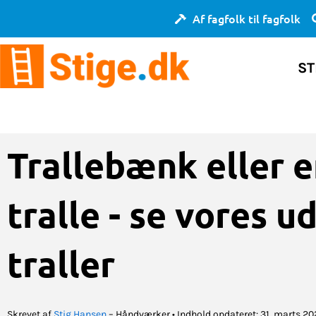
Gå
Af fagfolk til fagfolk
til
indholdet
ST
Trallebænk eller e
tralle - se vores u
traller
Skrevet af
Stig Hansen
– Håndværker • Indhold opdateret: 31. marts 202