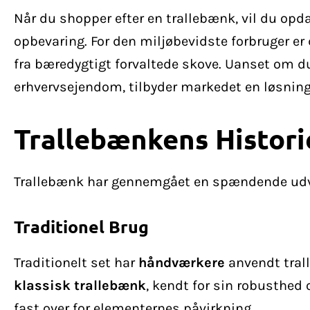
Når du shopper efter en trallebænk, vil du opd
opbevaring. For den miljøbevidste forbruger er 
fra bæredygtigt forvaltede skove. Uanset om du s
erhvervsejendom, tilbyder markedet en løsning 
Trallebænkens Histori
Trallebænk har gennemgået en spændende udvik
Traditionel Brug
Traditionelt set har
håndværkere
anvendt trall
klassisk trallebænk
, kendt for sin robusthed
fast over for elementernes påvirkning.