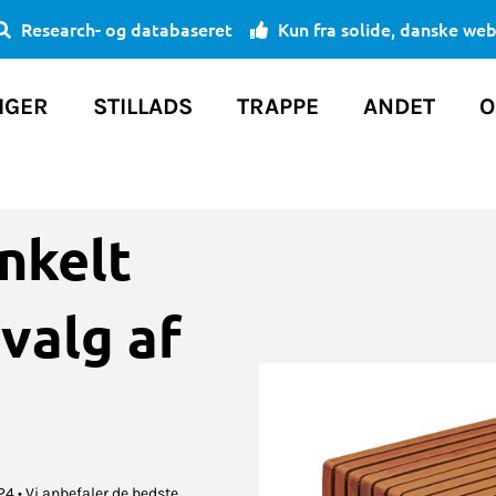
Research- og databaseret
Kun fra solide, danske we
IGER
STILLADS
TRAPPE
ANDET
O
nkelt
dvalg af
4 • Vi anbefaler de bedste