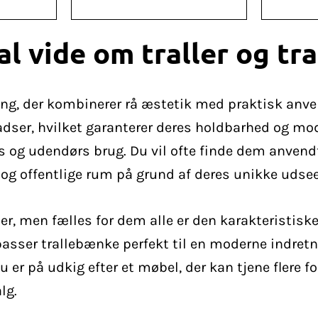
al vide om traller og t
ing, der kombinerer rå æstetik med praktisk anvend
adser, hvilket garanterer deres holdbarhed og mo
rs og udendørs brug. Du vil ofte finde dem anvend
 og offentlige rum på grund af deres unikke udse
ler, men fælles for dem alle er den karakteristisk
 passer trallebænke perfekt til en moderne indre
u er på udkig efter et møbel, der kan tjene flere 
lg.