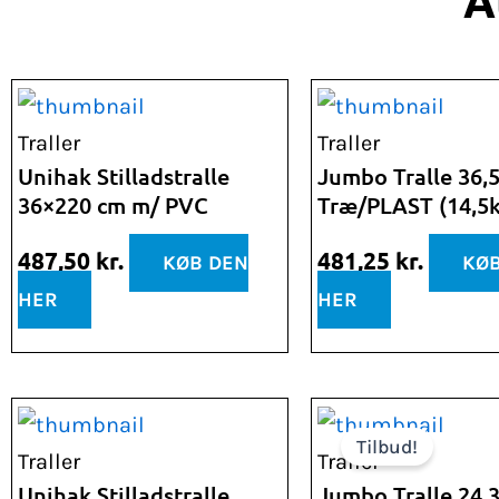
A
Traller
Traller
Unihak Stilladstralle
Jumbo Tralle 36,
36×220 cm m/ PVC
Træ/PLAST (14,5k
487,50
kr.
481,25
kr.
KØB DEN
KØB
HER
HER
Den
Tilbud!
oprin
Traller
Traller
pris
Unihak Stilladstralle
Jumbo Tralle 24,