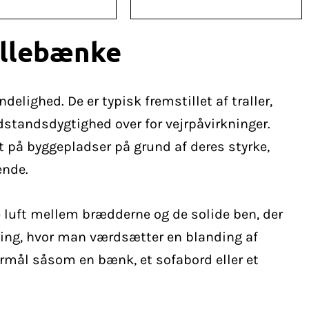
rallebænke
elighed. De er typisk fremstillet af traller,
dstandsdygtighed over for vejrpåvirkninger.
t på byggepladser på grund af deres styrke,
ende.
e luft mellem brædderne og de solide ben, der
tning, hvor man værdsætter en blanding af
formål såsom en bænk, et sofabord eller et