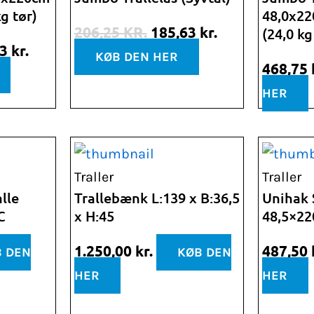
g tør)
48,0x22
er:
var:
er:
206,25
KR.
185,63
kr.
(24,0 kg
 kr..
365,63 kr..
206,25 kr..
185,63 kr..
63
kr.
KØB DEN HER
468,75
HER
Traller
Traller
lle
Trallebænk L:139 x B:36,5
Unihak S
C
x H:45
48,5×22
1.250,00
kr.
487,50
 DEN
KØB DEN
HER
HER