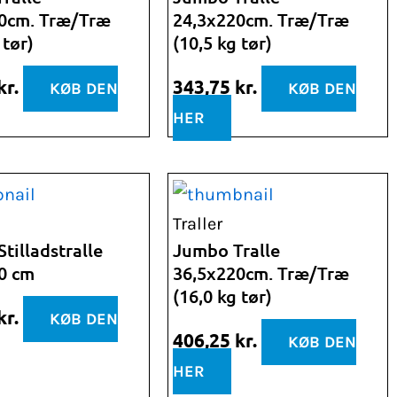
0cm. Træ/Træ
24,3x220cm. Træ/Træ
 tør)
(10,5 kg tør)
kr.
343,75
kr.
KØB DEN
KØB DEN
HER
Traller
tilladstralle
Jumbo Tralle
0 cm
36,5x220cm. Træ/Træ
(16,0 kg tør)
kr.
KØB DEN
406,25
kr.
KØB DEN
HER