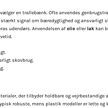
u vælger en trallebænk. Ofte anvendes genbrugstr
et stærkt signal om bæredygtighed og ansvarligt s
ceras udendørs. Anvendelsen af
olie
eller
lak
kan be
vetid.
gt.
arligt skovbrug.
g.
rialer, der tilbyder holdbare og vejrbestandige a
ypisk robuste, mens plastik modeller er lette og k