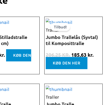
ke
Den
Den
Tilbud!
oprindelige
aktu
Traller
pris
pris
tilladstralle
Jumbo Trallelås (Syvtal)
 cm)
til Komposittralle
var:
er:
206,25 kr..
185,6
kr.
206,25
KR.
185,63
kr.
KØB DEN
KØB DEN HER
Traller
ralle
Jumbo Tralle