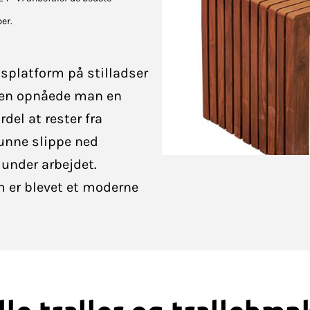
er.
dsplatform på stilladser
mmen opnåede man en
del at rester fra
kunne slippe ned
 under arbejdet.
om er blevet et moderne