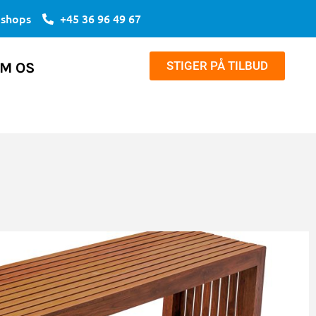
bshops
+45 36 96 49 67
STIGER PÅ TILBUD
M OS