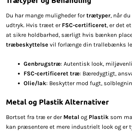
Du har mange muligheder for
trætyper
, når d
udtryk. Hvis træet er
FSC-certificeret
, er det 
at sikre holdbarhed, særligt hvis bænken pla
træbeskyttelse
vil forlænge din trallebænks le
Genbrugstræ
: Autentisk look, miljøvenli
FSC-certificeret træ
: Bæredygtigt, ansv
Olie/lak
: Beskytter mod fugt, solblegnin
Metal og Plastik Alternativer
Bortset fra træ er der
Metal
og
Plastik
som mate
kan præsentere et mere industrielt look og er t