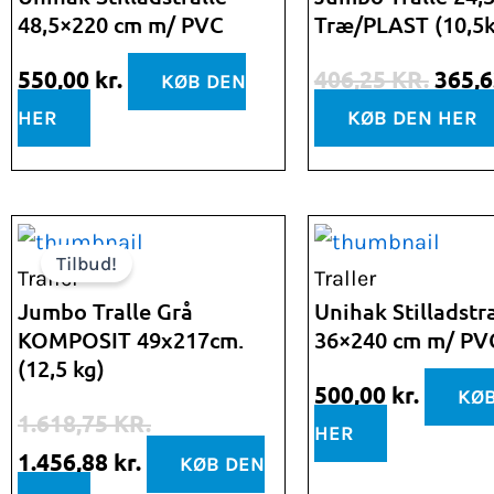
48,5×220 cm m/ PVC
Træ/PLAST (10,5k
var:
406,25
550,00
kr.
406,25
KR.
365,
KØB DEN
HER
KØB DEN HER
Den
Den
Tilbud!
oprindelige
aktuelle
Traller
Traller
pris
pris
Jumbo Tralle Grå
Unihak Stilladstra
KOMPOSIT 49x217cm.
36×240 cm m/ PV
var:
er:
(12,5 kg)
1.618,75 kr..
1.456,88 kr..
500,00
kr.
KØB
1.618,75
KR.
HER
1.456,88
kr.
KØB DEN