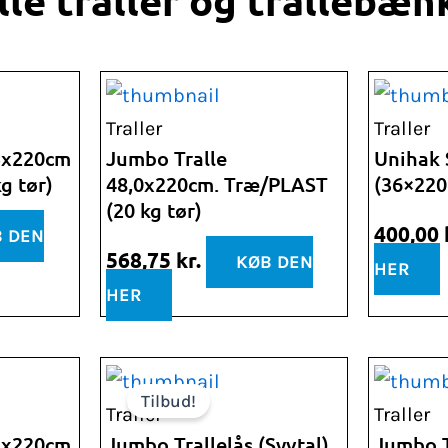
lle traller og trallebæn
Traller
Traller
5x220cm
Jumbo Tralle
Unihak S
g tør)
48,0x220cm. Træ/PLAST
(36×220
(20 kg tør)
400,00
 DEN
568,75
kr.
KØB DEN
HER
HER
Den
Den
Den
Tilbud!
delige
aktuelle
oprindelige
aktuelle
Traller
Traller
pris
pris
pris
3x220cm
Jumbo Trallelås (Syvtal)
Jumbo T